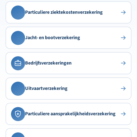
→
Particuliere ziektekosten
verzekering
→
Jacht- en boot
verzekering
→
Bedrijfs
verzekeringen
→
Uitvaart
verzekering
→
Particuliere aansprakelijkheids
verzekering