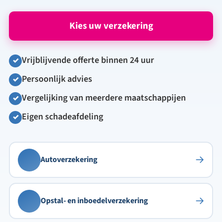
Kies uw verzekering
Vrijblijvende offerte binnen 24 uur
✓
Persoonlijk advies
✓
Vergelijking van meerdere maatschappijen
✓
Eigen schadeafdeling
✓
→
Auto
verzekering
→
Opstal- en inboedel
verzekering