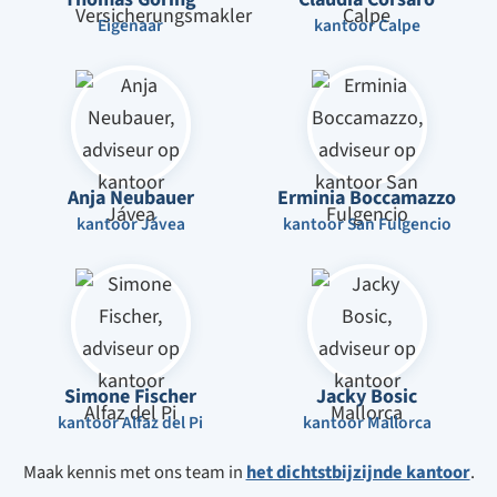
Eigenaar
kantoor Calpe
Anja Neubauer
Erminia Boccamazzo
kantoor Jávea
kantoor San Fulgencio
Simone Fischer
Jacky Bosic
kantoor Alfaz del Pi
kantoor Mallorca
Maak kennis met ons team in
het dichtstbijzijnde kantoor
.