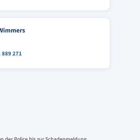
Wimmers
 889 271
von der Police bis zur Schadenmeldung.