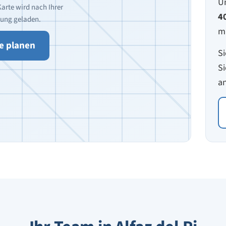
Un
Karte wird nach Ihrer
4
ung geladen.
m
e planen
Si
Si
an