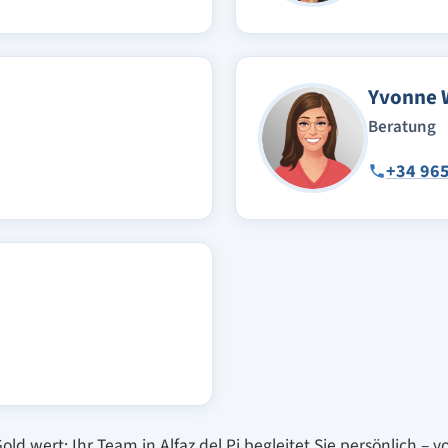
Yvonne 
Beratung
+34 965
d wert: Ihr Team in Alfaz del Pi begleitet Sie persönlich – 