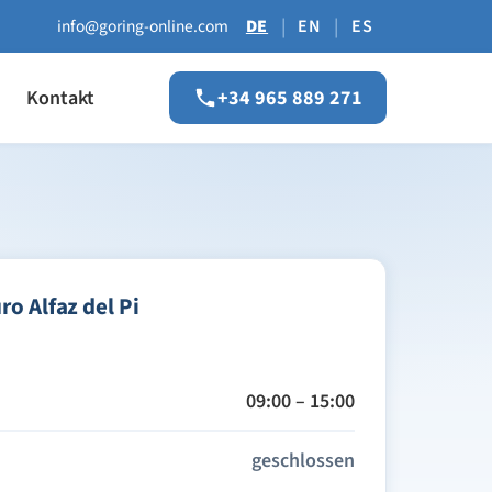
|
|
info@goring-online.com
DE
EN
ES
Kontakt
+34 965 889 271
o Alfaz del Pi
09:00 – 15:00
geschlossen