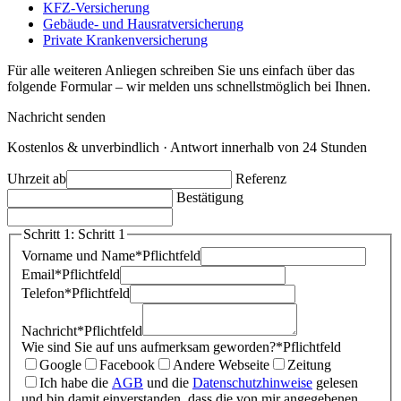
KFZ-Versicherung
Gebäude- und Hausratversicherung
Private Krankenversicherung
Für alle weiteren Anliegen schreiben Sie uns einfach über das
folgende Formular – wir melden uns schnellstmöglich bei Ihnen.
Nachricht senden
Kostenlos & unverbindlich · Antwort innerhalb von 24 Stunden
Uhrzeit ab
Referenz
Bestätigung
Schritt 1: Schritt 1
Vorname und Name
*
Pflichtfeld
Email
*
Pflichtfeld
Telefon
*
Pflichtfeld
Nachricht
*
Pflichtfeld
Wie sind Sie auf uns aufmerksam geworden?
*
Pflichtfeld
Google
Facebook
Andere Webseite
Zeitung
Ich habe die
AGB
und die
Datenschutzhinweise
gelesen
und bin damit einverstanden, dass die von mir angegebenen