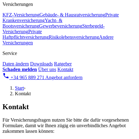
Versicherungen
KFZ-Versicherung
Gebäude- & Hausratversicherung
Private
Krankenversicherung
Yacht- &
Bootsversicherung
Gewerbeversicherung
Sterbegeld-
Versicherung
Private
Haftpflichtversicherung
Risikolebensversicherung
Andere
Versicherungen
Service
Daten ändern
Downloads
Ratgeber
Schaden melden
Über uns
Kontakt
+34 965 889 271
Angebot anfordern
Start
›
Kontakt
Kontakt
Für Versicherungsfragen nutzen Sie bitte die dafür vorgesehenen
Formulare, damit wir Ihnen zügig ein unverbindliches Angebot
zukommen lassen können: