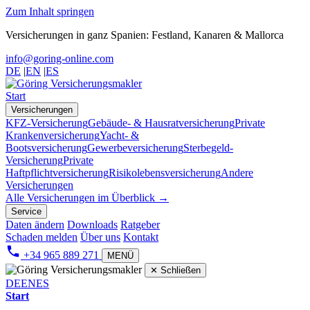
Zum Inhalt springen
Versicherungen in ganz Spanien: Festland, Kanaren & Mallorca
info@goring-online.com
DE
|
EN
|
ES
Start
Versicherungen
KFZ-Versicherung
Gebäude- & Hausratversicherung
Private
Krankenversicherung
Yacht- &
Bootsversicherung
Gewerbeversicherung
Sterbegeld-
Versicherung
Private
Haftpflichtversicherung
Risikolebensversicherung
Andere
Versicherungen
Alle Versicherungen im Überblick →
Service
Daten ändern
Downloads
Ratgeber
Schaden melden
Über uns
Kontakt
+34 965 889 271
MENÜ
✕
Schließen
DE
EN
ES
Start